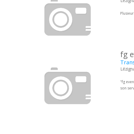
Lézign
Plusieur
fg 
Tran
Lézign
"fg even
son ser