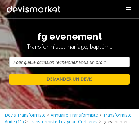
fg evenement
Transformiste, mariage, baptême
Devis Transformiste
>
Annuaire Transformiste
>
Transformiste
Aude (11)
>
Transformiste Lézignan-Corbières
>
fg evenement