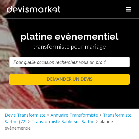
platine evènementiel
transformiste pour mariage
Devis Transformiste
>
Annuaire Transformiste
>
Transformiste
Sarthe (72)
>
Transformiste Sablé-sur-Sarthe
>
platine
evènementiel