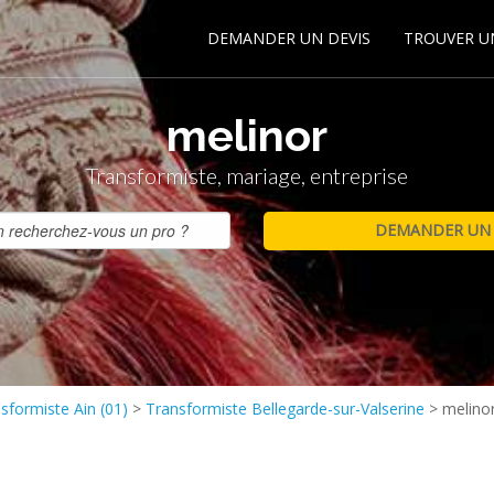
DEMANDER UN DEVIS
TROUVER U
melinor
Transformiste, mariage, entreprise
sformiste Ain (01)
>
Transformiste Bellegarde-sur-Valserine
>
melino