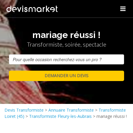
mariage réussi !
Transformiste, soirée, spectacle
Devis Transformiste
>
Annuaire Transformiste
>
Transformiste
Loiret (45)
>
Transformiste Fleury-les-Aubrais
>
mariage réussi !