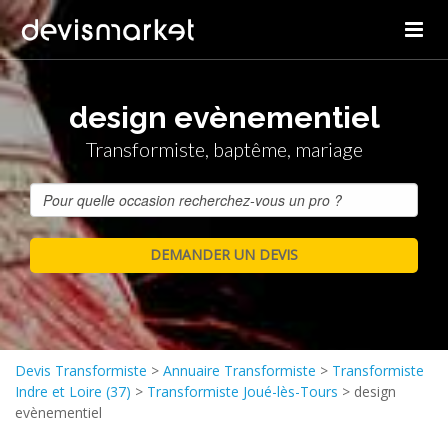
design evènementiel
Transformiste, baptême, mariage
Devis Transformiste
>
Annuaire Transformiste
>
Transformiste
Indre et Loire (37)
>
Transformiste Joué-lès-Tours
>
design
evènementiel