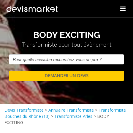
BODY EXCITING
Transformiste pour tout évènement
Devis Transformiste
>
Annuaire Transformiste
>
Transformiste
Bouches du Rhône (13)
>
Transformiste Arles
>
BODY
EXCITING